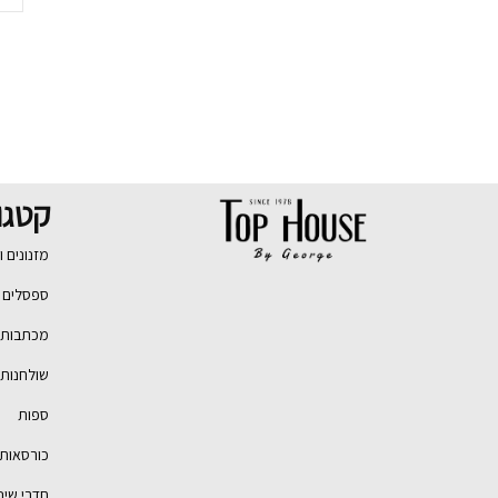
קטגו
מזנונים ו
ספסלים ו
מכתבות ו
שולחנות 
ספות
כורסאות
חדרי שינ