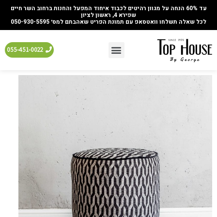
עד 60% הנחה על מגוון רהיטים לכבוד איחוד המפעל והחנות ברחוב השר חיים
שפירא 4, ראשון לציון
לכל שאלה תשלחו וואטסאפ עם תמונת הפריט שאהבתם למס׳ 050-930-5595
055-451-0022