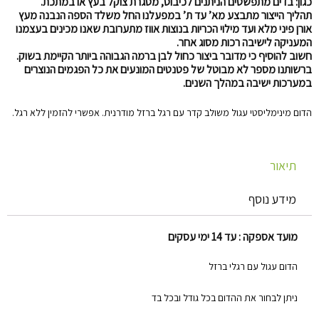
כגון: בדים מתפשטים הניתנים לכיבוס, מסגרת צוקל בעץ או במתכת.
תהליך הייצור מתבצע מא’ עד ת’ במפעלנו החל משלד הספה הנבנה מעץ
אורן פיני מלא ועד מילוי הכריות בנוצות אווז מתערובת שאנו מכינים בעצמנו
המעניקה לישיבה רכות מסוג אחר.
חשוב להוסיף כי מדובר ביצור כחול לבן ברמה הגבוהה ביותר הקיימת בשוק.
ברשותנו מספר לא מבוטל של פטנטים המונעים את כל הפגמים הנוצרים
במערכות ישיבה במהלך השנים.
הדום מינימליסטי עגול משולב קדר עם רגל ברזל מודרנית. אפשרי להזמין ללא רגל.
תיאור
מידע נוסף
מועד אספקה : עד 14 ימי עסקים
הדום עגול עם רגלי ברזל
ניתן לבחור את ההדום בכל גודל ובכל בד